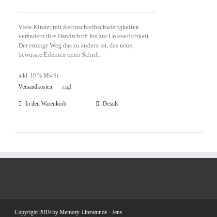
Viele Kinder mit Rechtschreibschwierigkeiten
verändern ihre Handschrift bis zur Unleserlichkeit.
Der einzige Weg das zu ändern ist, das neue,
bewusste Erlernen einer Schrift.
inkl. 19 % MwSt.
Versandkosten
zzgl.
In den Warenkorb
Details
Copyright 2019 by Memory-Literatur.de - Jens