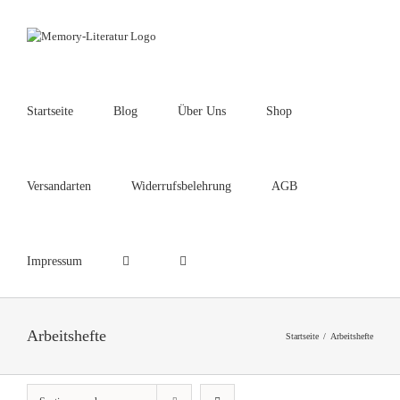
Zum
Inhalt
springen
Startseite
Blog
Über Uns
Shop
Suche
nach:
Versandarten
Widerrufsbelehrung
AGB
Impressum
Arbeitshefte
Startseite
/
Arbeitshefte